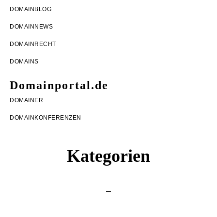
Zur
Zum
Zur
DOMAINBLOG
Hauptnavigation
Inhalt
Seitenspalte
DOMAINNEWS
springen
springen
springen
DOMAINRECHT
DOMAINS
Domainportal.de
Domainblog
DOMAINER
rund
DOMAINKONFERENZEN
um
Domains,
Kategorien
DomainRecht,
DomainNews
und
DomainMonetarisierung