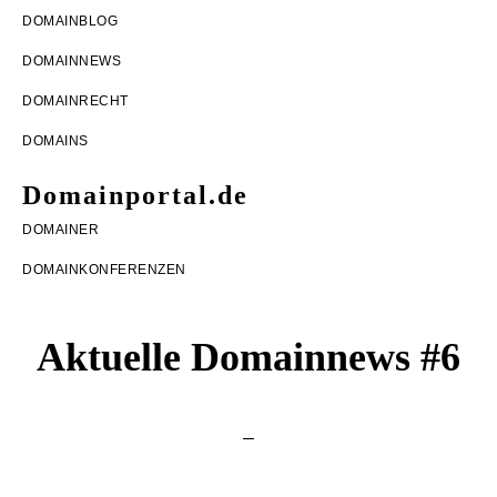
Zur
Zum
Zur
DOMAINBLOG
Hauptnavigation
Inhalt
Seitenspalte
DOMAINNEWS
springen
springen
springen
DOMAINRECHT
DOMAINS
Domainportal.de
Domainblog
DOMAINER
rund
DOMAINKONFERENZEN
um
Domains,
Aktuelle Domainnews #6
DomainRecht,
DomainNews
und
DomainMonetarisierung