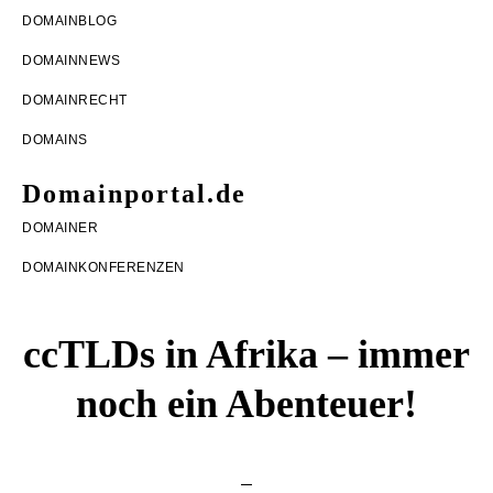
Zur
Zum
Zur
DOMAINBLOG
Hauptnavigation
Inhalt
Seitenspalte
DOMAINNEWS
springen
springen
springen
DOMAINRECHT
DOMAINS
Domainportal.de
Domainblog
DOMAINER
rund
DOMAINKONFERENZEN
um
Domains,
ccTLDs in Afrika – immer
DomainRecht,
noch ein Abenteuer!
DomainNews
und
DomainMonetarisierung