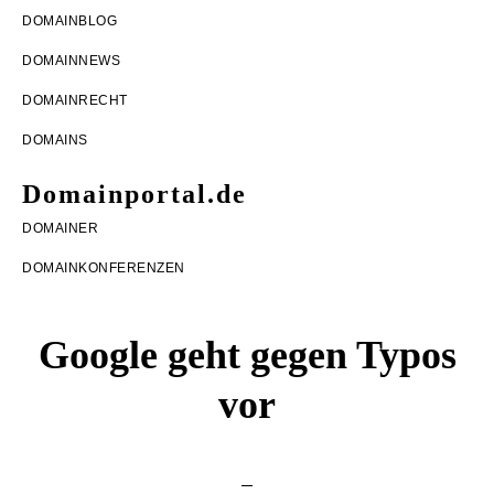
Zur
Zum
Zur
DOMAINBLOG
Hauptnavigation
Inhalt
Seitenspalte
DOMAINNEWS
springen
springen
springen
DOMAINRECHT
DOMAINS
Domainportal.de
Domainblog
DOMAINER
rund
DOMAINKONFERENZEN
um
Domains,
Google geht gegen Typos
DomainRecht,
vor
DomainNews
und
DomainMonetarisierung