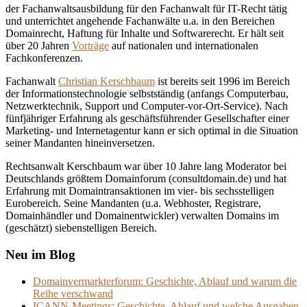
der Fachanwaltsausbildung für den Fachanwalt für IT-Recht tätig
und unterrichtet angehende Fachanwälte u.a. in den Bereichen
Domainrecht, Haftung für Inhalte und Softwarerecht. Er hält seit
über 20 Jahren
Vorträge
auf nationalen und internationalen
Fachkonferenzen.
Fachanwalt
Christian Kerschbaum
ist bereits seit 1996 im Bereich
der Informationstechnologie selbstständig (anfangs Computerbau,
Netzwerktechnik, Support und Computer-vor-Ort-Service). Nach
fünfjähriger Erfahrung als geschäftsführender Gesellschafter einer
Marketing- und Internetagentur kann er sich optimal in die Situation
seiner Mandanten hineinversetzen.
Rechtsanwalt Kerschbaum war über 10 Jahre lang Moderator bei
Deutschlands größtem Domainforum (consultdomain.de) und hat
Erfahrung mit Domaintransaktionen im vier- bis sechsstelligen
Eurobereich. Seine Mandanten (u.a. Webhoster, Registrare,
Domainhändler und Domainentwickler) verwalten Domains im
(geschätzt) siebenstelligen Bereich.
Neu im Blog
Domainvermarkterforum: Geschichte, Ablauf und warum die
Reihe verschwand
ICANN-Meetings: Geschichte, Ablauf und welche Ausgaben